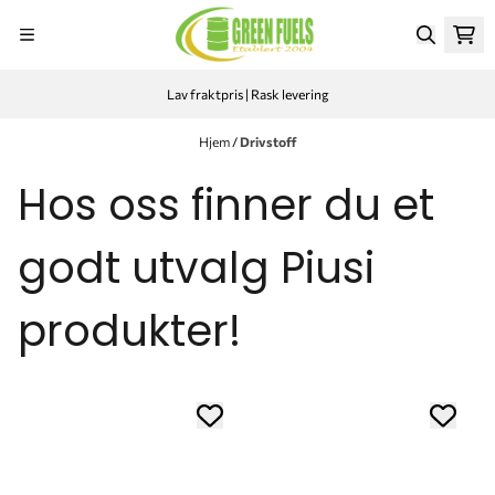
Hopp til innhold
Lav fraktpris | Rask levering
Hjem
/
Drivstoff
Hos oss finner du et
godt utvalg Piusi
produkter!