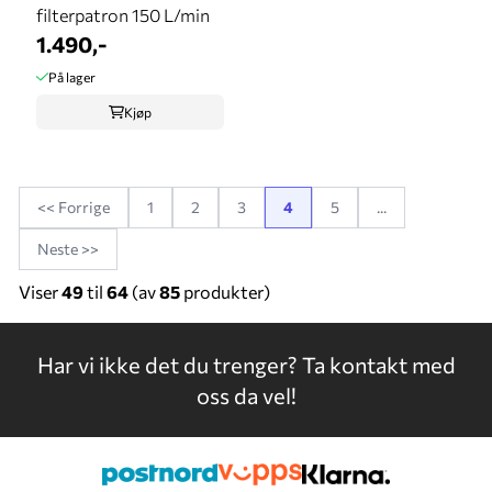
filterpatron 150 L/min
1.490,-
På lager
Kjøp
<< Forrige
1
2
3
4
5
...
Neste >>
Viser
49
til
64
(av
85
produkter)
Har vi ikke det du trenger?
Ta kontakt med
oss da vel!