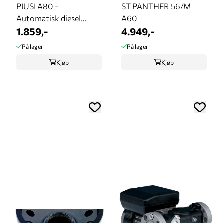
PIUSI A80 –
ST PANTHER 56/M
Automatisk diesel
A60
fyllepistol 1" BSP
1.859,-
4.949,-
På lager
På lager
Kjøp
Kjøp