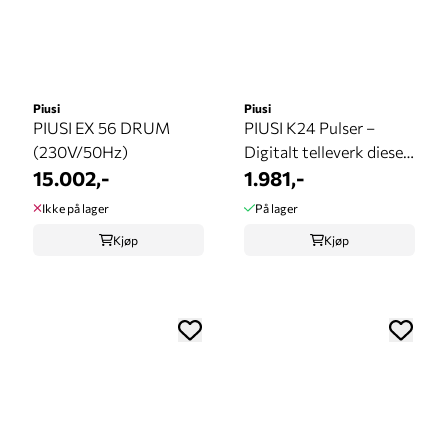
Piusi
Piusi
PIUSI EX 56 DRUM
PIUSI K24 Pulser –
(230V/50Hz)
Digitalt telleverk diesel
15.002,-
med ...
1.981,-
Ikke på lager
På lager
Kjøp
Kjøp