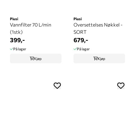
Piusi
Piusi
Vannfilter 70 L/min
Oversettelses Nøkkel -
(1stk)
SORT
399,-
679,-
På lager
På lager
Kjøp
Kjøp