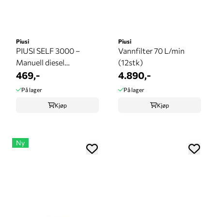
Piusi
Piusi
PIUSI SELF 3000 –
Vannfilter 70 L/min
Manuell diesel
(12stk)
fyllepistol 1" ...
469,-
4.890,-
På lager
På lager
Kjøp
Kjøp
Ny