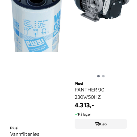
Piusi
PANTHER 90
230V/50HZ
4.313,-
På lager
Kjøp
Piusi
Vannfilter løs