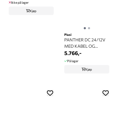
Ikke på lager
Kjøp
Piusi
PANTHER DC 24/12V
MED KABEL OG
KLEMMER
5.766,-
På lager
Kjøp