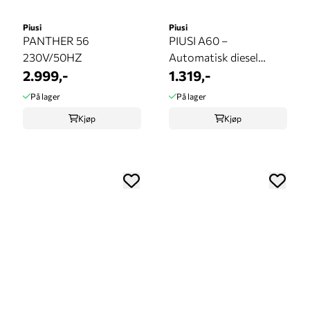
Piusi
Piusi
PANTHER 56
PIUSI A60 –
230V/50HZ
Automatisk diesel
2.999,-
fyllepistol 1" BSP
1.319,-
På lager
På lager
Kjøp
Kjøp