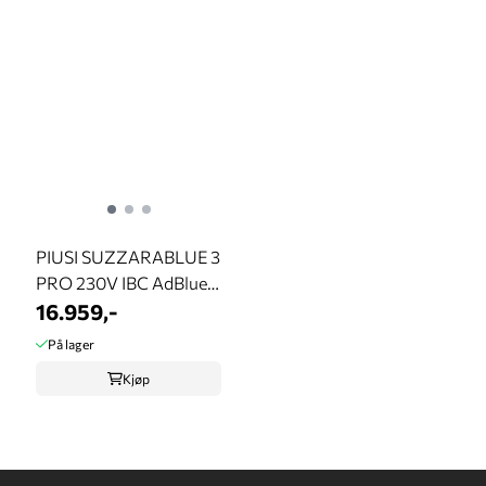
PIUSI SUZZARABLUE 3
PRO 230V IBC AdBlue-
kit m/K24 ...
16.959,-
På lager
Kjøp