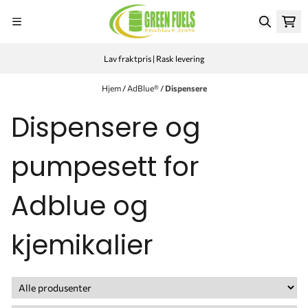
Hopp til innhold
Lav fraktpris | Rask levering
Hjem
/
AdBlue®
/
Dispensere
Dispensere og
pumpesett for
Adblue og
kjemikalier