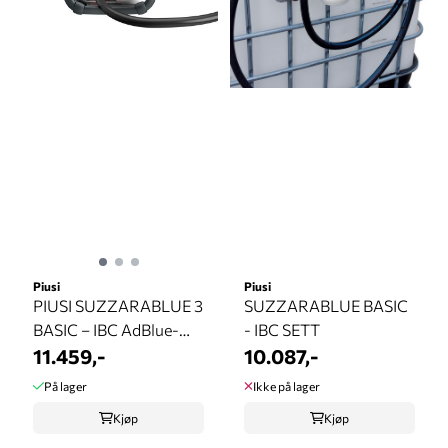
Piusi
Piusi
PIUSI SUZZARABLUE 3
SUZZARABLUE BASIC
BASIC – IBC AdBlue-
- IBC SETT
pumpekit
11.459,-
10.087,-
På lager
Ikke på lager
Kjøp
Kjøp