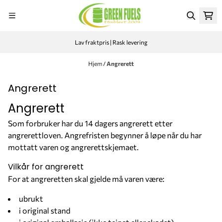
Hopp til innhold
Lav fraktpris | Rask levering
Hjem
/
Angrerett
Angrerett
Angrerett
Som forbruker har du 14 dagers angrerett etter
angrerettloven. Angrefristen begynner å løpe når du har
mottatt varen og angrerettskjemaet.
Vilkår for angrerett
For at angreretten skal gjelde må varen være:
ubrukt
i original stand