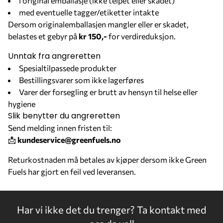
i original emballasje (ikke teipet eller skadet)
med eventuelle tagger/etiketter intakte
Dersom originalemballasjen mangler eller er skadet,
belastes et gebyr på
kr 150,-
for verdireduksjon.
Unntak fra angreretten
Spesialtilpassede produkter
Bestillingsvarer som ikke lagerføres
Varer der forsegling er brutt av hensyn til helse eller
hygiene
Slik benytter du angreretten
Send melding innen fristen til:
📩
kundeservice@greenfuels.no
Returkostnaden må betales av kjøper dersom ikke Green
Fuels har gjort en feil ved leveransen.
Har vi ikke det du trenger?
Ta kontakt med