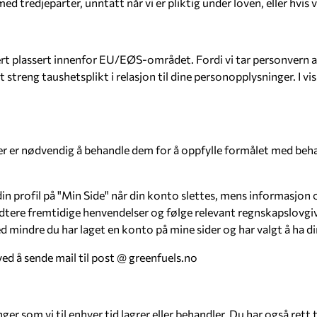
 med tredjeparter, unntatt når vi er pliktig under loven, eller hvis
ert plassert innenfor EU/EØS-området. Fordi vi tar personvern al
treng taushetsplikt i relasjon til dine personopplysninger. I vis
er er nødvendig å behandle dem for å oppfylle formålet med behan
 din profil på "Min Side" når din konto slettes, mens informas
ndtere fremtidige henvendelser og følge relevant regnskapslovgivn
 mindre du har laget en konto på mine sider og har valgt å ha di
d å sende mail til post @ greenfuels.no
ger som vi til enhver tid lagrer eller behandler. Du har også rett t