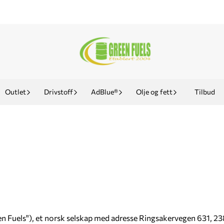
Outlet
Drivstoff
AdBlue®
Olje og fett
Tilbud
een Fuels"), et norsk selskap med adresse Ringsakervegen 631, 