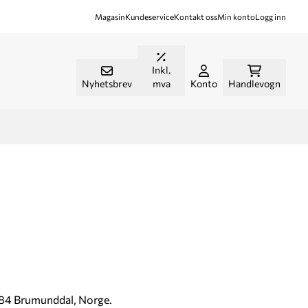
Magasin
Kundeservice
Kontakt oss
Min konto
Logg inn
Inkl.
Nyhetsbrev
mva
Konto
Handlevogn
2384 Brumunddal, Norge.