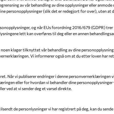
begrensning av vår behandling av dine opplysninger eller anmode 
ine personopplysninger (slik det er redegjort for over), uten at 
ersonopplysninger, og når EUs forordning 2016/679 (GDPR) trer 
plysningene lett kan overføres til deg eller en annen behandlings
r noen klager tilknyttet vår behandling av dine personopplysni
ernerklæringen. Vi informerer også om at du etter loven har rett t
t. Når vi publiserer endringer i denne personvernerklæringen vil
ingen eller for hvordan vi behandler dine personopplysninger vil 
r ved at vi sender deg et varsel direkte.
 tilsendt de personlysninger vi har registrert på deg, kan du send