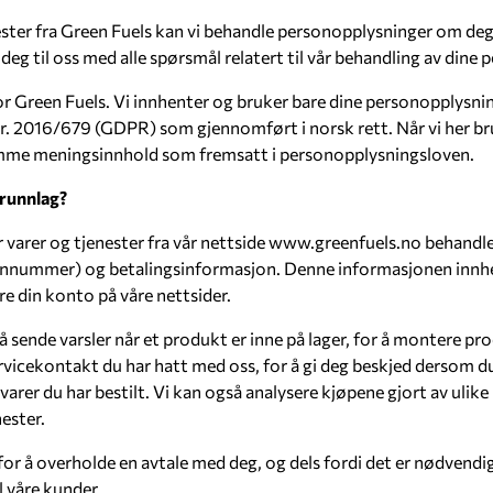
nester fra Green Fuels kan vi behandle personopplysninger om deg sl
g til oss med alle spørsmål relatert til vår behandling av dine 
or Green Fuels. Vi innhenter og bruker bare dine personopplysning
 2016/679 (GDPR) som gjennomført i norsk rett. Når vi her bru
samme meningsinnhold som fremsatt i personopplysningsloven.
grunnlag?
 varer og tjenester fra vår nettside
www.greenfuels.no
behandle
onnummer) og betalingsinformasjon. Denne informasjonen innhent
re din konto på våre nettsider.
sende varsler når et produkt er inne på lager, for å montere pr
icekontakt du har hatt med oss, for å gi deg beskjed dersom du 
rer du har bestilt. Vi kan også analysere kjøpene gjort av ulike 
nester.
for å overholde en avtale med deg, og dels fordi det er nødvendi
il våre kunder.