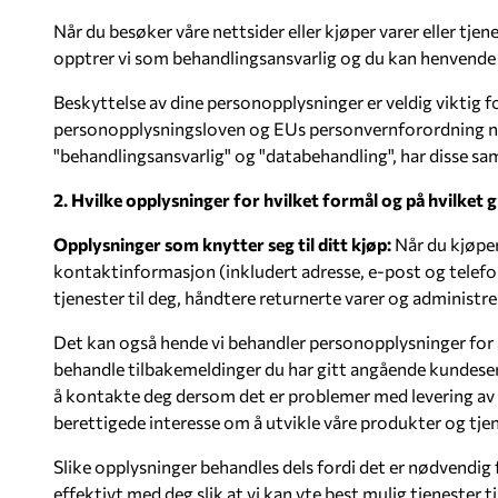
Når du besøker våre nettsider eller kjøper varer eller tje
opptrer vi som behandlingsansvarlig og du kan henvende de
Beskyttelse av dine personopplysninger er veldig viktig f
personopplysningsloven og EUs personvernforordning nr.
"behandlingsansvarlig" og "databehandling", har disse 
2. Hvilke opplysninger for hvilket formål og på hvilket 
Opplysninger som knytter seg til ditt kjøp:
Når du kjøper
kontaktinformasjon (inkludert adresse, e-post og telef
tjenester til deg, håndtere returnerte varer og administre
Det kan også hende vi behandler personopplysninger for å 
behandle tilbakemeldinger du har gitt angående kundeserv
å kontakte deg dersom det er problemer med levering av va
berettigede interesse om å utvikle våre produkter og tje
Slike opplysninger behandles dels fordi det er nødvendig 
effektivt med deg slik at vi kan yte best mulig tjenester t