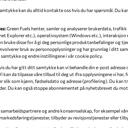
samtykke kan du alltid kontakte oss hvis du har spørsmål. Du kan
ies:
Green Fuels henter, samler og analyserer brukerdata, trafikk
net Explorer etc.), operativsystem (Windows etc.), interaksjon m
an bruke disse for å gi deg personlige produktanbefalinger og tje
 involverer bruk av personopplysninger og har grunnlag i ditt sam
amtykke og endre instillingene i vår cookie policy.
is du har gitt ditt samtykke kan vi behandle din e-post adresse
kan da tilpasse våre tilbud til deg ut ifra opplysningene vi har, 
r slik som kjønn, fødselsdato og adresse (profilering). Du kan tr
under. Du kan også stoppe abonnementet på nyhetsbrevet du mot
 samarbeidspartnere og andre konsernselskap, for eksempel våre
markedsføringstjenester, tilbyder av revisjonstjenester eller tilb