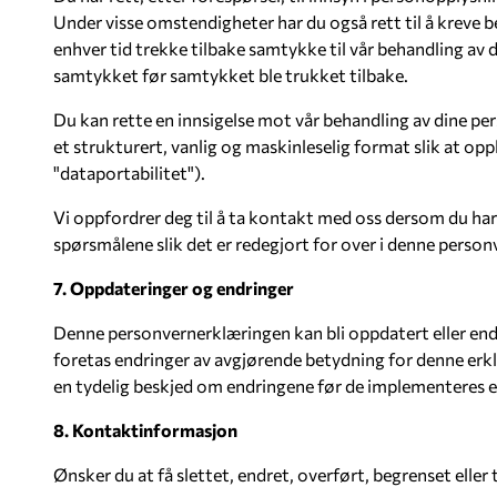
Under visse omstendigheter har du også rett til å kreve 
enhver tid trekke tilbake samtykke til vår behandling av d
samtykket før samtykket ble trukket tilbake.
Du kan rette en innsigelse mot vår behandling av dine p
et strukturert, vanlig og maskinleselig format slik at op
"dataportabilitet").
Vi oppfordrer deg til å ta kontakt med oss dersom du ha
spørsmålene slik det er redegjort for over i denne personv
7. Oppdateringer og endringer
Denne personvernerklæringen kan bli oppdatert eller endre
foretas endringer av avgjørende betydning for denne erklær
en tydelig beskjed om endringene før de implementeres elle
8. Kontaktinformasjon
Ønsker du at få slettet, endret, overført, begrenset eller