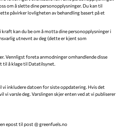
oss om å slette dine personopplysninger. Du kan til
dette påvirker lovligheten av behandling basert på et
i kraft kan du be om å motta dine personopplysninger i
ansvarlig utnevnt av deg (dette er kjent som
nger. Vennligst foreta anmodninger omhandlende disse
il å klage til Datatilsynet.
 vi inkludere datoen for siste oppdatering. Hvis det
vi varsle deg. Varslingen skjer enten ved at vi publiserer
e en epost til post @ greenfuels.no