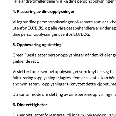
I alle andre tilfeller deler vi ikke dine personopplysninger
4. Plassering av dine opplysninger
Vi lagrer dine personopplysninger på servere som er sikk
utenfor EU/EØS, og alle våre databehandlere er underlagt s
dine personopplysninger utenfor EU/EØS.
5. Oppbevaring og sletting
Green Fuesl sletter personopplysninger når det ikke leng
gjeldende rett.
Vi sletter for eksempel opplysninger som knytter seg til
faktureringsopplysninger lagres i fem år slik at vi kan hå
anonymiserer vi opplysninger tilknyttet dette kjøpet, med
Du kan anmode om sletting av dine personopplysninger ve
6. Dine rettigheter
Du har rett, etter forespørsel, til innsyn i personopplysnin