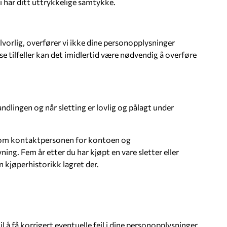
 vi har ditt uttrykkelige samtykke.
vorlig, overfører vi ikke dine personopplysninger
se tilfeller kan det imidlertid være nødvendig å overføre
dlingen og når sletting er lovlig og pålagt under
jon om kontaktpersonen for kontoen og
ing. Fem år etter du har kjøpt en vare sletter eller
n kjøperhistorikk lagret der.
il å få korrigert eventuelle feil i dine personopplysninger.