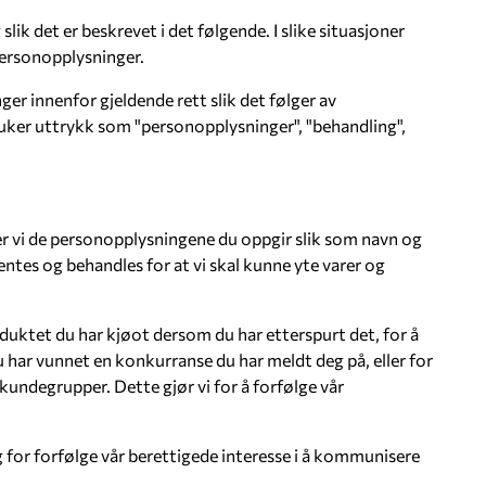
ik det er beskrevet i det følgende. I slike situasjoner
personopplysninger.
er innenfor gjeldende rett slik det følger av
ker uttrykk som "personopplysninger", "behandling",
r vi de personopplysningene du oppgir slik som navn og
es og behandles for at vi skal kunne yte varer og
oduktet du har kjøot dersom du har etterspurt det, for å
har vunnet en konkurranse du har meldt deg på, eller for
kundegrupper. Dette gjør vi for å forfølge vår
g for forfølge vår berettigede interesse i å kommunisere