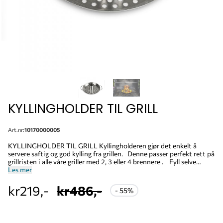
KYLLINGHOLDER TIL GRILL
Art.nr:
10170000005
KYLLINGHOLDER TIL GRILL Kyllingholderen gjør det enkelt å
servere saftig og god kylling fra grillen. Denne passer perfekt rett på
grillristen i alle våre griller med 2, 3 eller 4 brennere . Fyll selve
kyllingholderen med øl, cider eller liknende for et ekstra saftig
Les mer
resultat, tilsett gjerne litt av dine favoritt krydder også! Deretter
plasserer du kyllingen på holderen slik at den "sitter" - krydre gjerne
kr219,-
kr486,-
- 55%
med litt kryddeurt, og grill over indirekte varme i ca. en time. Server
og nyt et saftig kylling måltid. Kan plasseres rett på grillristen Enkel
å rengjøre Nobb: 57041422