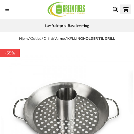
Hopp til innhold
Lav fraktpris | Rask levering
Hjem
/
Outlet
/
Grill & Varme
/
KYLLINGHOLDER TIL GRILL
-55%