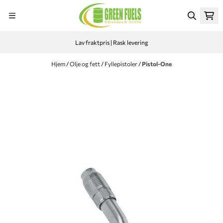
Hopp til innhold
Lav fraktpris | Rask levering
Hjem
/
Olje og fett
/
Fyllepistoler
/
Pistol-One