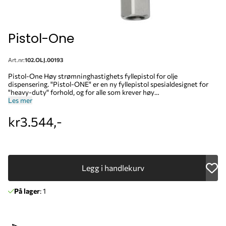
Pistol-One
Art.nr:
102.OLJ.00193
Pistol-One Høy strømninghastighets fyllepistol for olje
dispensering. "Pistol-ONE" er en ny fyllepistol spesialdesignet for
"heavy-duty" forhold, og for alle som krever høy
strømninghastigheter, lav strømningsmotstand ved høye trykk, og
Les mer
enkel håndtering og bruk. Aluminiums kroppen er støtsikker,
ergonomisk og kompakt. Ventilen er balansert for å redusere trykk
kr3.544,-
på utløseren til det ytterste, som gjør at fyllepistolen er ekstremt
lett å bruke.
Legg i handlekurv
På lager
: 1