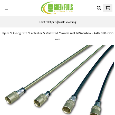
Hopp til innhold
Lav fraktpris | Rask levering
Hjem
/
Olje og fett
/
Fattraller & Verksted
/
Sonde sett til Vacubox - 4stk 650-800
mm