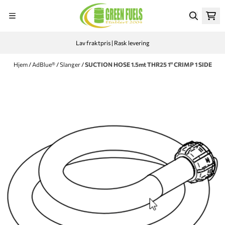
Hopp til innhold
Lav fraktpris | Rask levering
Hjem
/
AdBlue®
/
Slanger
/
SUCTION HOSE 1.5mt THR25 1" CRIMP 1 SIDE