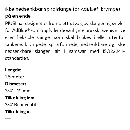
Ikke nedsenkbar spiralslange for AdBlue®, krympet
på en ende.
PIUSI har designet et komplett utvalg av slanger og svivler
for AdBlue® som oppfyller de vanligste brukskravene: stive
eller fleksible slanger som skal brukes i eller utenfor
tankene, krympede, spiralformede, nedsenkbare og ikke
nedsenkbare slanger; alt i samsvar med ISO22241-
standarden.
Lengde:
1.5 meter
Diameter:
3/4' - 19 mm
Tilkobling inn:
3/4' Bunnventil
Tilkobling ut:
---
F19286000