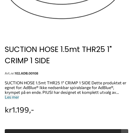
SUCTION HOSE 1.5mt THR25 1"
CRIMP 1 SIDE
Art.nr:
102.ADB.00108
SUCTION HOSE 1.5mt THR25 1" CRIMP 1 SIDE Dette produktet er
egnet for: AdBlue® Ikke nedsenkbar spiralslange for AdBlue®,
krympet på en ende. PIUSI har designet et komplett utvalg av
slanger og svivler for AdBlue® som oppfyller de vanligste
Les mer
brukskravene: stive eller fleksible slanger som skal brukes i eller
utenfor tankene, krympede, spiralformede, nedsenkbare og ikke
kr1.199,-
nedsenkbare slanger; alt i samsvar med ISO22241-standarden.
Lengde: 1.5 meter Diameter: 3/4' - 19 mm Tilkobling inn: 3/4'
Bunnventil Tilkobling ut: --- F19286000