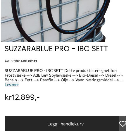
SUZZARABLUE PRO - IBC SETT
Art.nr:
102.ADB.00113
SUZZARABLUE PRO - IBC SETT Dette produktet er egnet for:
Frostvæske --> AdBlue® Spylervæske --> Bio-Diesel --> Diesel -->
Bensin --> Fett --> Parafin --> Olje --> Vann Næringsmiddel -->
SUZZARABLUE PRO - IBC SETT. Kraftig og kompakt, selvsugende
Les mer
membranpumpe og fyllepistolholder er montert på en rustfri base
ment for å henge på siden av IBC containeren, noe som gjør den
kr12.899,-
enkel å flytte fra IBC til IBC, den selvsugende membran pumpen er
uten dynamisk tetning, for redusert behov for vedlikehold.
Kapasitet (l/rpm): 32 Telleverk Ja (K24) Fyllepistol: Automatisk A60
Tilkobling IBC: SEC (topp) Slangelengde: 6 meter Spenning: 230V /
50Hz Strøm max: 1.95A Effekt: 400 Watt F00201B1B
Legg i handlekurv