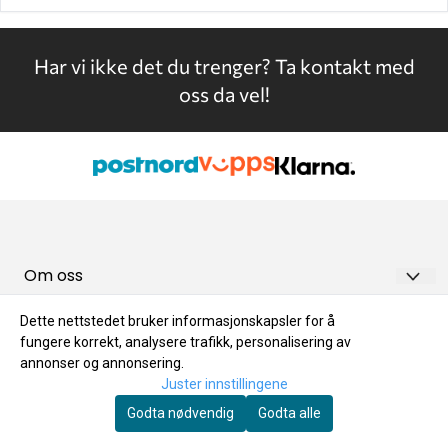
Har vi ikke det du trenger?
Ta kontakt med
oss da vel!
Om oss
Meny
GREEN FUELS AS
Dette nettstedet bruker informasjonskapsler for å
fungere korrekt, analysere trafikk, personalisering av
Kundeservice
Frakt og levering
Ringsakervegen 631
annonser og annonsering.
Nyhetsbrev
Frakt og levering
Retur og Bytte
Juster innstillingene
2384 BRUMUNDDAL
Registrer deg for å motta nyheter og tilbud!
Godta nødvendig
Godta alle
Retur og Bytte
Angrerett
Org. nr. NO 987 756 233 MVA
E-post