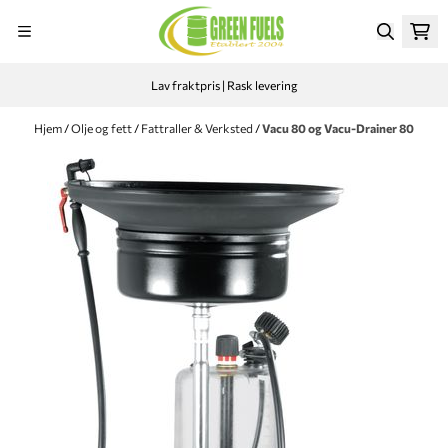
Hopp til innhold
Lav fraktpris | Rask levering
Hjem
/
Olje og fett
/
Fattraller & Verksted
/
Vacu 80 og Vacu-Drainer 80