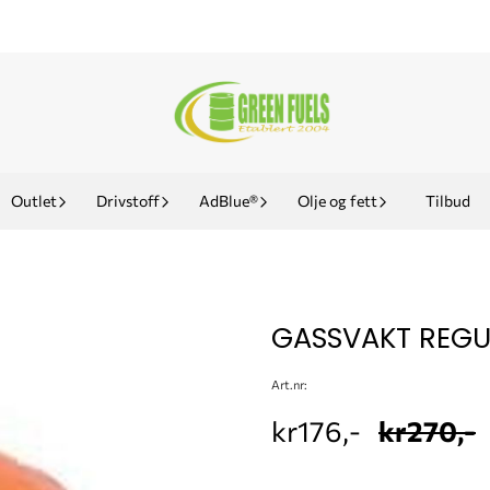
Outlet
Drivstoff
AdBlue®
Olje og fett
Tilbud
GASSVAKT REGU
Art.nr:
kr176,-
kr270,-