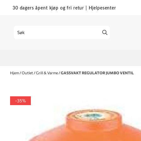
Hopp til innhold
30 dagers åpent kjøp og fri retur
|
Hjelpesenter
Hjem
/
Outlet
/
Grill & Varme
/
GASSVAKT REGULATOR JUMBO VENTIL
-35%