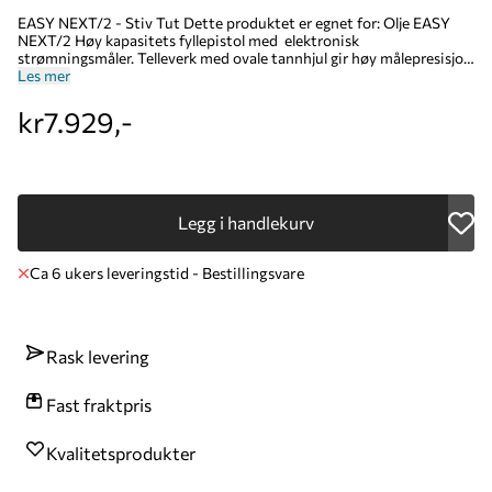
EASY NEXT/2 - Stiv Tut Dette produktet er egnet for: Olje EASY
NEXT/2 Høy kapasitets fyllepistol med elektronisk
strømningsmåler. Telleverk med ovale tannhjul gir høy målepresisjon
med lavt rykkstap. Den høye strømningshastigheten til telleverket
Les mer
kombinert med den robuste og svært ergonomiske fyllepistolen og
no-drip munnstykke (tilgjengelig i både stive og fleksible versjoner)
kr7.929,-
sikrer ren, rask og sikker levering. OBS! - Fylletuten kjøpes ved siden
av da det er mange forskjellige å velge blandt. Kapasitet l/min: 6 -
60 L/min Arbeidstrykk: 70 Bar Tilkobling: 3/4" BSP F00974000
Legg i handlekurv
Ca 6 ukers leveringstid - Bestillingsvare
Rask levering
Fast fraktpris
Kvalitetsprodukter