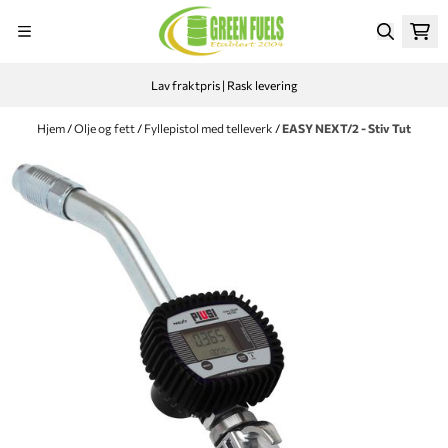
Hopp til innhold
Lav fraktpris | Rask levering
Hjem
/
Olje og fett
/
Fyllepistol med telleverk
/
EASY NEXT/2 - Stiv Tut