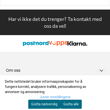
Har vi ikke det du trenger?
Ta kontakt med
oss da vel!
Om oss
Meny
GREEN FUELS AS
Dette nettstedet bruker informasjonskapsler for å
fungere korrekt, analysere trafikk, personalisering av
Kundeservice
Frakt og levering
Ringsakervegen 631
annonser og annonsering.
Nyhetsbrev
Frakt og levering
Retur og Bytte
Juster innstillingene
2384 BRUMUNDDAL
Registrer deg for å motta nyheter og tilbud!
Godta nødvendig
Godta alle
Retur og Bytte
Angrerett
Org. nr. NO 987 756 233 MVA
E-post