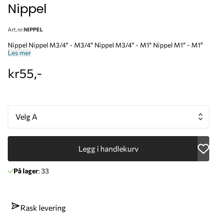
Nippel
Art.nr:
NIPPEL
Nippel Nippel M3/4" - M3/4" Nippel M3/4" - M1" Nippel M1" - M1"
Les mer
kr55,-
Velg A
Legg i handlekurv
På lager
: 33
Rask levering