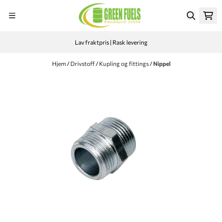
Hopp til innhold
Lav fraktpris | Rask levering
Hjem
/
Drivstoff
/
Kupling og fittings
/
Nippel