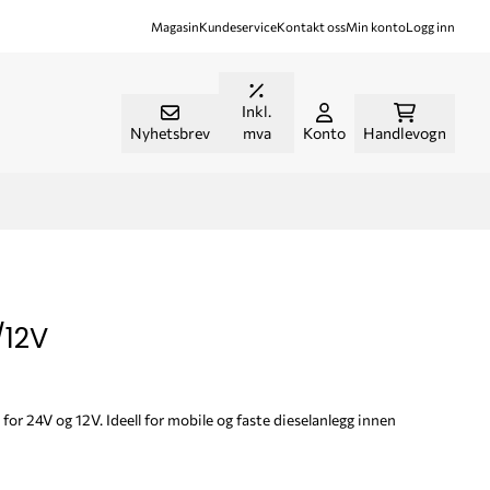
Magasin
Kundeservice
Kontakt oss
Min konto
Logg inn
Inkl.
Nyhetsbrev
mva
Konto
Handlevogn
/12V
or 24V og 12V. Ideell for mobile og faste dieselanlegg innen