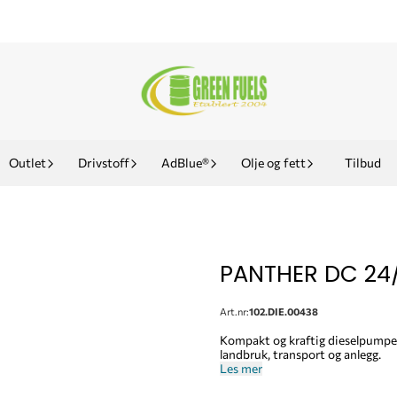
Outlet
Drivstoff
AdBlue®
Olje og fett
Tilbud
PANTHER DC 24
Art.nr:
102.DIE.00438
Kompakt og kraftig dieselpumpe f
landbruk, transport og anlegg.
Les mer