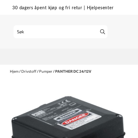
Hopp til innhold
30 dagers åpent kjøp og fri retur
|
Hjelpesenter
Hjem
/
Drivstoff
/
Pumper
/
PANTHER DC 24/12V