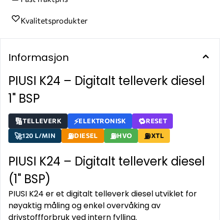
Kvalitetsprodukter
Informasjon
PIUSI K24 – Digitalt telleverk diesel
1" BSP
TELLEVERK
ELEKTRONISK
RESET
120 L/MIN
DIESEL
HVO
XTL
PIUSI K24 – Digitalt telleverk diesel
(1" BSP)
PIUSI K24 er et digitalt telleverk diesel utviklet for
nøyaktig måling og enkel overvåking av
drivstoffforbruk ved intern fylling.