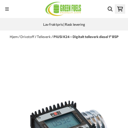
Hopp til innhold
Lav fraktpris | Rask levering
Hjem
/
Drivstoff
/
Telleverk
/
PIUSI K24 – Digitalt telleverk diesel 1" BSP