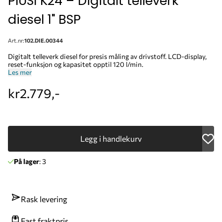
PIUSI K24 – Digitalt telleverk
diesel 1" BSP
Art.nr:
102.DIE.00344
Digitalt telleverk diesel for presis måling av drivstoff. LCD-display,
reset-funksjon og kapasitet opptil 120 l/min.
Les mer
kr2.779,-
Legg i handlekurv
På lager
: 3
Rask levering
Fast fraktpris