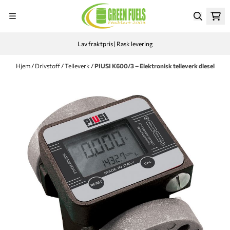
Hopp til innhold
Lav fraktpris | Rask levering
Hjem
/
Drivstoff
/
Telleverk
/
PIUSI K600/3 – Elektronisk telleverk diesel