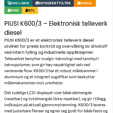
100 L/MIN
INTEGRERT FILTER
DIESEL
HVO
XTL
PIUSI K600/3 – Elektronisk telleverk
diesel
PIUSI K600/3 er et elektronisk telleverk diesel
utviklet for presis kontroll og overvåking av drivstoff
ved intern fylling og industrielle applikasjoner.
Telleverket benytter ovalgir-teknologi med tannhjul i
teknopolymer, som gir høy nøyaktighet selv ved
varierende flow. K600/3 har et robust målekammer i
aluminium og et integrert sugefilter som beskytter
målemekanismen mot urenheter.
Det tydelige LCD-displayet viser både delmengde
(resetbar) og totalmengde (ikke-resetbar), og gir i tillegg
indikasjon på aktuell gjennomstrømning. K600/3 leveres
med justerbare flenser og egner seg godt for både faste og