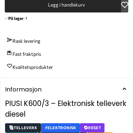
Legg i handlekurv
På lager
: 1
Rask levering
Fast fraktpris
Kvalitetsprodukter
Informasjon
PIUSI K600/3 – Elektronisk telleverk
diesel
TELLEVERK
ELEKTRONISK
RESET