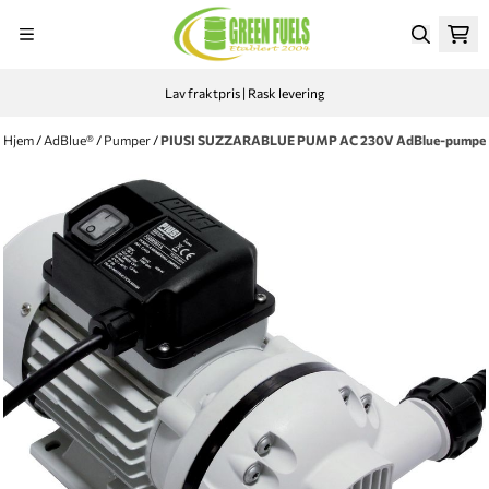
Hopp til innhold
Lav fraktpris | Rask levering
Hjem
/
AdBlue®
/
Pumper
/
PIUSI SUZZARABLUE PUMP AC 230V AdBlue-pumpe