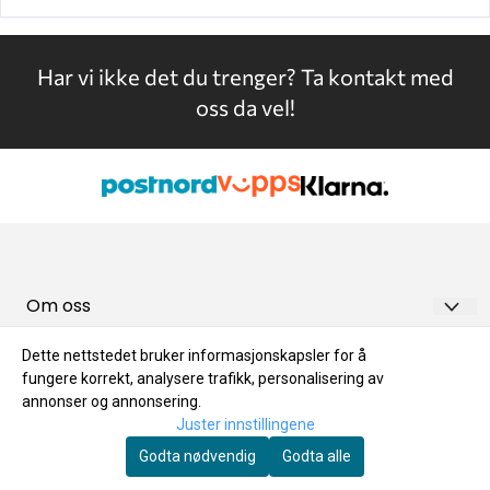
Har vi ikke det du trenger?
Ta kontakt med
oss da vel!
Om oss
Meny
GREEN FUELS AS
Dette nettstedet bruker informasjonskapsler for å
fungere korrekt, analysere trafikk, personalisering av
Kundeservice
Frakt og levering
Ringsakervegen 631
annonser og annonsering.
Nyhetsbrev
Frakt og levering
Retur og Bytte
Juster innstillingene
2384 BRUMUNDDAL
Registrer deg for å motta nyheter og tilbud!
Godta nødvendig
Godta alle
Retur og Bytte
Angrerett
Org. nr. NO 987 756 233 MVA
E-post