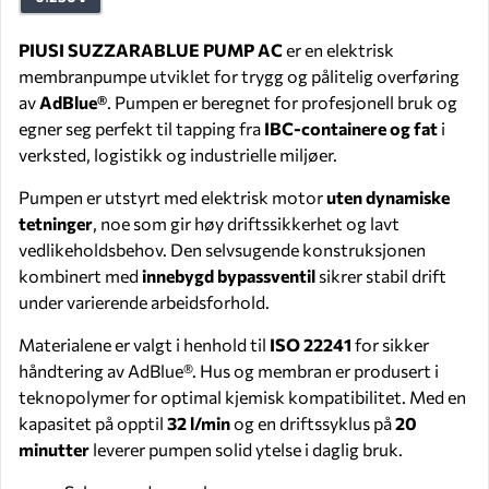
PIUSI SUZZARABLUE PUMP AC
er en elektrisk
membranpumpe utviklet for trygg og pålitelig overføring
av
AdBlue®
. Pumpen er beregnet for profesjonell bruk og
egner seg perfekt til tapping fra
IBC-containere og fat
i
verksted, logistikk og industrielle miljøer.
Pumpen er utstyrt med elektrisk motor
uten dynamiske
tetninger
, noe som gir høy driftssikkerhet og lavt
vedlikeholdsbehov. Den selvsugende konstruksjonen
kombinert med
innebygd bypassventil
sikrer stabil drift
under varierende arbeidsforhold.
Materialene er valgt i henhold til
ISO 22241
for sikker
håndtering av AdBlue®. Hus og membran er produsert i
teknopolymer for optimal kjemisk kompatibilitet. Med en
kapasitet på opptil
32 l/min
og en driftssyklus på
20
minutter
leverer pumpen solid ytelse i daglig bruk.