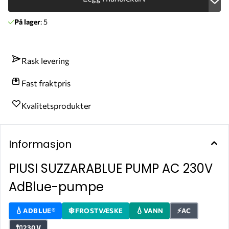
På lager
: 5
Rask levering
Fast fraktpris
Kvalitetsprodukter
Informasjon
PIUSI SUZZARABLUE PUMP AC 230V
AdBlue-pumpe
ADBLUE®
FROSTVÆSKE
VANN
AC
230V