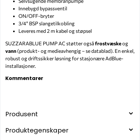
Selvsugende membranpumpe
Innebygd bypassventil
ON/OFF-bryter
3/4" BSP slangetilkobling
Leveres med 2 m kabel og støpsel
SUZZARABLUE PUMP AC støtter også
frostvæske
og
vann
(produkt- og medieavhengig – se datablad). En enkel,
robust og driftssikker løsning for stasjonære AdBlue-
installasjoner.
Kommentarer
Produsent
Produktegenskaper