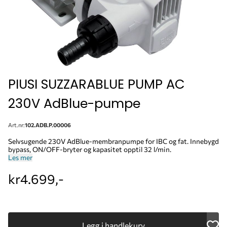
PIUSI SUZZARABLUE PUMP AC
230V AdBlue-pumpe
Art.nr:
102.ADB.P.00006
Selvsugende 230V AdBlue-membranpumpe for IBC og fat. Innebygd
bypass, ON/OFF-bryter og kapasitet opptil 32 l/min.
Les mer
kr4.699,-
Legg i handlekurv