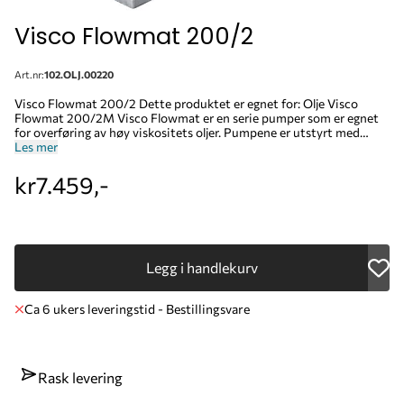
Visco Flowmat 200/2
Art.nr:
102.OLJ.00220
Visco Flowmat 200/2 Dette produktet er egnet for: Olje Visco
Flowmat 200/2M Visco Flowmat er en serie pumper som er egnet
for overføring av høy viskositets oljer. Pumpene er utstyrt med
elektronisk trykkbryter som slår pumpen automatisk av og på. Visco
Les mer
Flowmat serien er egnet for pumping av væsker med viskositet opp
til 2000 cSt. Visco Flowmat leverer opp til 25 bar trykk og inntil 14
kr7.459,-
L/min, den har et støynivå under 77 dB og leveres med motorer i
forskjellige spenninger og frekvenser. Kapasitet l/min: 9
Arbeidstrykk: 12 bar / 170 psi Tilkoblinger: 1" BSP inn og ut Mulighet
for flens: Ja Justerbar bypass ventil: Ja Inntaksfilter: Nei Spenning:
230V 50/60Hz Effekt: 800/950 Watt Strøm: 3,8/4,6 A RPM:
1450/1700 F0030200D
Legg i handlekurv
Ca 6 ukers leveringstid - Bestillingsvare
Rask levering