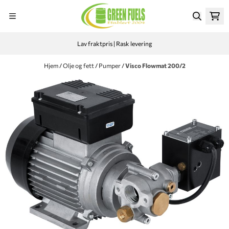
Hopp til innhold
Lav fraktpris | Rask levering
Hjem
/
Olje og fett
/
Pumper
/
Visco Flowmat 200/2