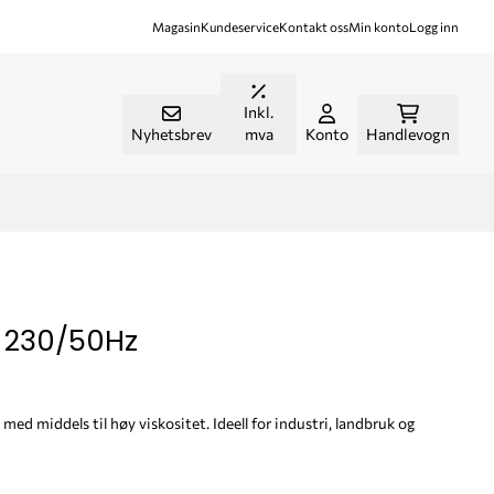
Magasin
Kundeservice
Kontakt oss
Min konto
Logg inn
Inkl.
Nyhetsbrev
mva
Konto
Handlevogn
 230/50Hz
 med middels til høy viskositet. Ideell for industri, landbruk og