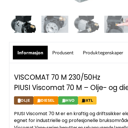
Informasjon
Produsent
Produktegenskaper
VISCOMAT 70 M 230/50Hz
PIUSI Viscomat 70 M – Olje- og d
OLJE
DIESEL
HVO
XTL
PIUSI Viscomat 70 M er en kraftig og driftssikker el
egnet for industrielle og profesjonelle bruksområde
Viscomat Vane-serien benytter en selvansugende lamellp