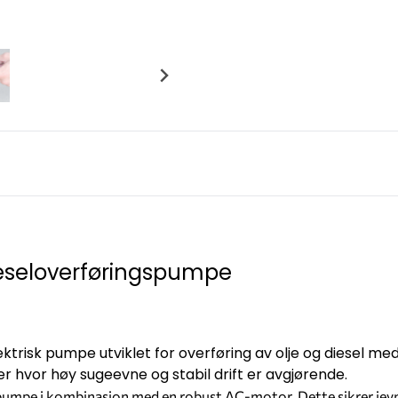
ieseloverføringspumpe
ektrisk pumpe utviklet for overføring av olje og diesel med
r hvor høy sugeevne og stabil drift er avgjørende.
umpe i kombinasjon med en robust AC-motor. Dette sikrer jevn 