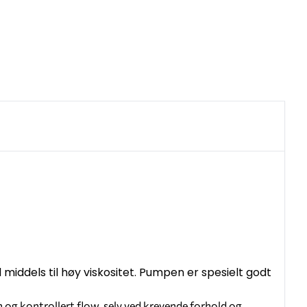
 middels til høy viskositet. Pumpen er spesielt godt
og kontrollert flow, selv ved krevende forhold og