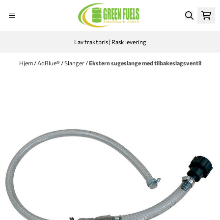
Hopp til innhold
Lav fraktpris | Rask levering
Hjem
/
AdBlue®
/
Slanger
/
Ekstern sugeslange med tilbakeslagsventil