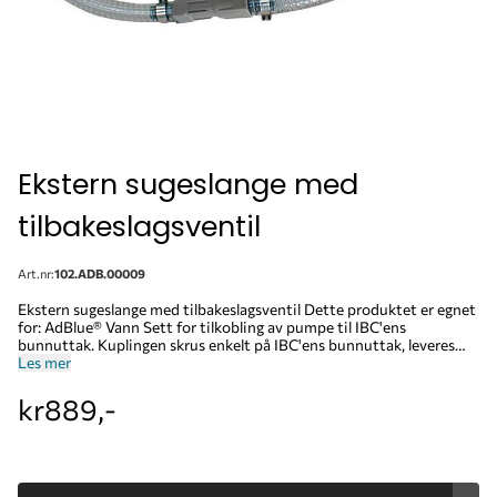
Ekstern sugeslange med
tilbakeslagsventil
Art.nr:
102.ADB.00009
Ekstern sugeslange med tilbakeslagsventil Dette produktet er egnet
for: AdBlue® Vann Sett for tilkobling av pumpe til IBC'ens
bunnuttak. Kuplingen skrus enkelt på IBC'ens bunnuttak, leveres
med slange og tilbakeslagsventil. Slange: Ja Tilbakeslasgventil: Ja
Les mer
F15515000
kr889,-