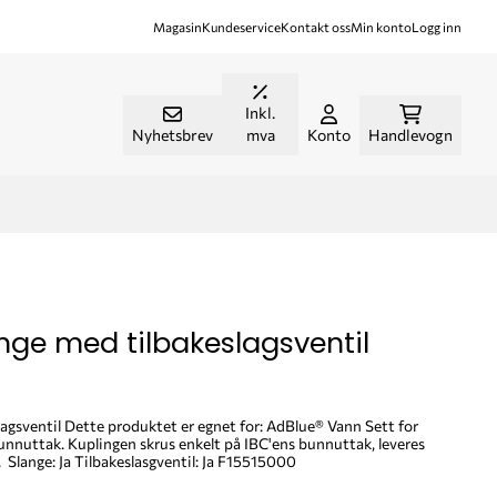
Magasin
Kundeservice
Kontakt oss
Min konto
Logg inn
Inkl.
Nyhetsbrev
mva
Konto
Handlevogn
nge med tilbakeslagsventil
AdBlue® Vann Sett for
'ens bunnuttak, leveres
med slange og tilbakeslagsventil. Slange: Ja Tilbakeslasgventil: Ja F15515000