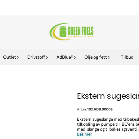
Outlet
Drivstoff
AdBlue®
Olje og fett
Tilbud
Ekstern sugesla
Art.nr:
102.ADB.00009
Ekstern sugeslange med tilbakeslagsventil Dette produktet er egnet for: 
tilkobling av pumpe til IBC'ens bunnuttak. Kuplingen skrus enkelt på IBC
Les mer