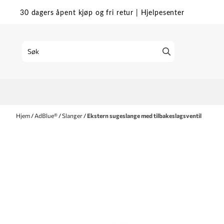
Hopp til innhold
30 dagers åpent kjøp og fri retur
|
Hjelpesenter
Hjem
/
AdBlue®
/
Slanger
/
Ekstern sugeslange med tilbakeslagsventil