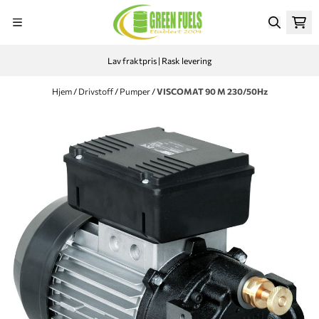
Hopp til innhold
Lav fraktpris | Rask levering
Hjem
/
Drivstoff
/
Pumper
/
VISCOMAT 90 M 230/50Hz