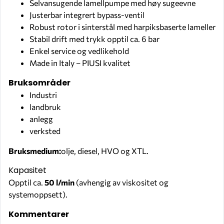
Selvansugende lamellpumpe med høy sugeevne
Justerbar integrert bypass-ventil
Robust rotor i sinterstål med harpiksbaserte lameller
Stabil drift med trykk opptil ca. 6 bar
Enkel service og vedlikehold
Made in Italy – PIUSI kvalitet
Bruksområder
Industri
landbruk
anlegg
verksted
Bruksmedium:
olje, diesel, HVO og XTL.
Kapasitet
Opptil ca.
50 l/min
(avhengig av viskositet og
systemoppsett).
Kommentarer