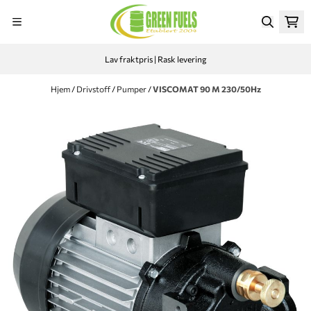
Hopp til innhold
Lav fraktpris | Rask levering
Hjem
/
Drivstoff
/
Pumper
/
VISCOMAT 90 M 230/50Hz