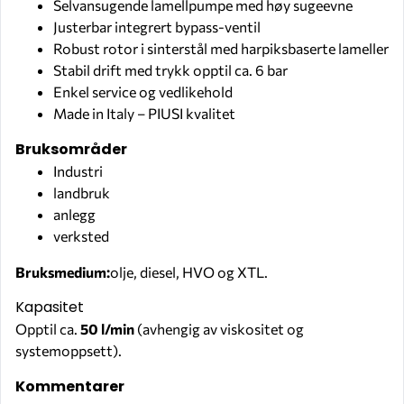
Selvansugende lamellpumpe med høy sugeevne
Justerbar integrert bypass-ventil
Robust rotor i sinterstål med harpiksbaserte lameller
Stabil drift med trykk opptil ca. 6 bar
Enkel service og vedlikehold
Made in Italy – PIUSI kvalitet
Bruksområder
Industri
landbruk
anlegg
verksted
Bruksmedium:
olje, diesel, HVO og XTL.
Kapasitet
Opptil ca.
50 l/min
(avhengig av viskositet og
systemoppsett).
Kommentarer