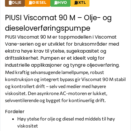
OLJE
DIESEL
HVO
XTL
PIUSI Viscomat 90 M – Olje- og
dieseloverføringspumpe
PIUSI Viscomat 90 M er toppmodellen i Viscomat
Vane-serien og er utviklet for bruksområder med
ekstra høye krav til ytelse, sugekapasitet og
driftssikkerhet. Pumpen er et ideelt valg for
industrielle applikasjoner og tyngre oljeoverføring.
Med kraftig selvansugende lamellpumpe, robust
konstruksjon og integrert bypass gir Viscomat 90 M stabil
og kontrollert drift – selv ved medier med høyere
viskositet. Den asynkrone AC-motoren er lukket,
selvventilerende og bygget for kontinuerlig drift.
Fordeler
Høy ytelse for olje og diesel med middels til høy
viskositet